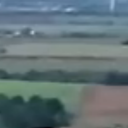
Verpackungsgrößen:
- 750ml Glasflasche
- 2 Ltr. / 5 Ltr. / 10 Ltr. Gebinde
- auf Anfrage
Bild downloaden