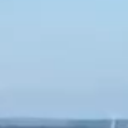
APFEL-ESSIG
Apfelessig 5% Säure
aus dem Saft ganzer Äpfel.